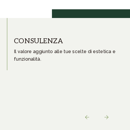
CONSULENZA
P
Il valore aggiunto alle tue scelte di estetica e
I 
funzionalità.
de
di
lo
re