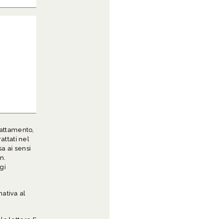
trattamento,
attati nel
sa ai sensi
n.
gi
mativa al