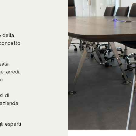
o della
 concetto
sala
, arredi,
io
si di
’azienda
li esperti