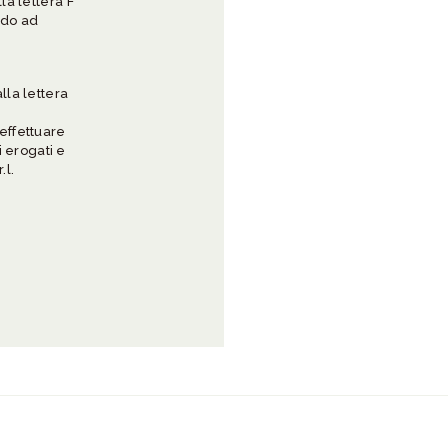
la lettera F
ardo ad
i
lla lettera
effettuare
i erogati e
.l.