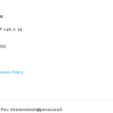
a:
P. 146, n. 19
SI)
okies Policy
 Pec: interarredosrl@pecsicura.it