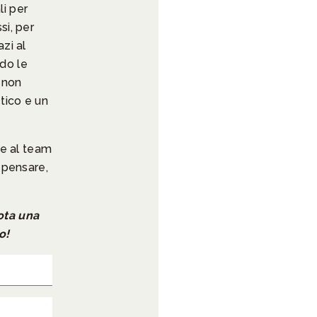
li per
si, per
azi al
do le
 non
tico e un
e al team
, pensare,
ota una
o!